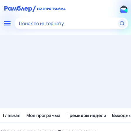
Поиск по интернету
Главная
Моя программа
Премьеры недели
Выходн