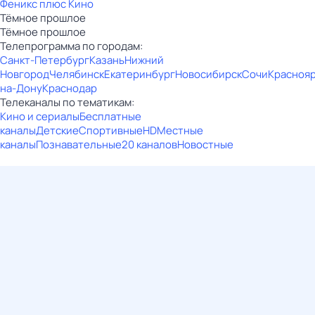
Феникс плюс Кино
Тёмное прошлое
Тёмное прошлое
Телепрограмма по городам:
Санкт-Петербург
Казань
Нижний
Новгород
Челябинск
Екатеринбург
Новосибирск
Сочи
Красноя
на-Дону
Краснодар
Телеканалы по тематикам:
Кино и сериалы
Бесплатные
каналы
Детские
Спортивные
HD
Местные
каналы
Познавательные
20 каналов
Новостные