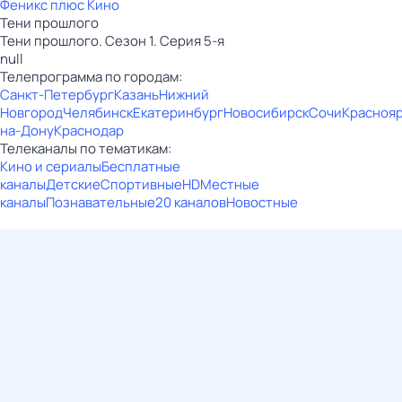
Феникс плюс Кино
Тени прошлого
Тени прошлого. Сезон 1. Серия 5-я
null
Телепрограмма по городам:
Санкт-Петербург
Казань
Нижний
Новгород
Челябинск
Екатеринбург
Новосибирск
Сочи
Красноя
на-Дону
Краснодар
Телеканалы по тематикам:
Кино и сериалы
Бесплатные
каналы
Детские
Спортивные
HD
Местные
каналы
Познавательные
20 каналов
Новостные