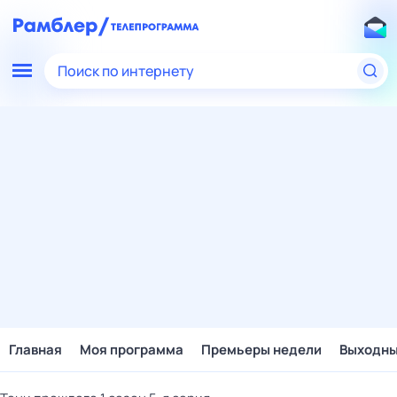
Поиск по интернету
Главная
Моя программа
Премьеры недели
Выходн