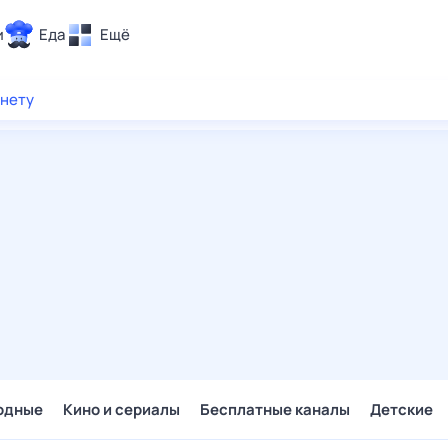
и
Еда
Ещё
Почта
рнету
ия и отдых
Поиск
Погода
ТВ-программа
и и тренды
 ситуации
 вместе
Помощь
одные
Кино и сериалы
Бесплатные каналы
Детские