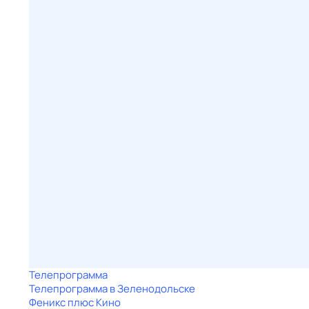
Телепрограмма
Телепрограмма в Зеленодольске
Феникс плюс Кино