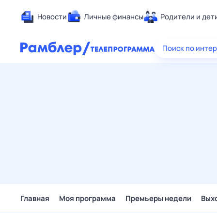
Новости
Личные финансы
Родители и дет
Здоровье
Поиск по инте
Развлечен
Дом и уют
Спорт
Карьера
Авто
Технологи
Жизненные
Сберегаем
Гороскопы
Главная
Моя программа
Премьеры недели
Вых