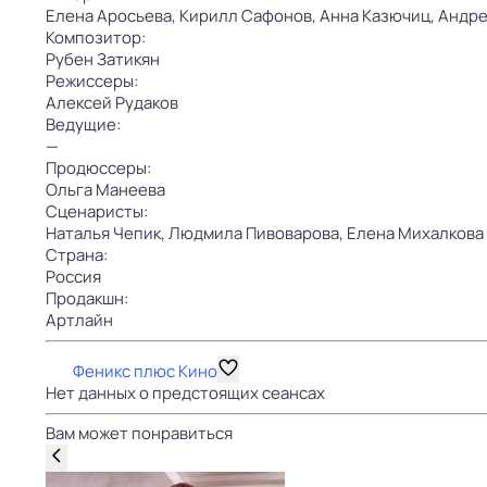
Елена Аросьева,
Кирилл Сафонов,
Анна Казючиц,
Андре
Композитор:
Рубен Затикян
Режиссеры:
Алексей Рудаков
Ведущие:
—
Продюссеры:
Ольга Манеева
Сценаристы:
Наталья Чепик,
Людмила Пивоварова,
Елена Михалкова
Страна:
Россия
Продакшн:
Артлайн
Феникс плюс Кино
Нет данных о предстоящих сеансах
Вам может понравиться