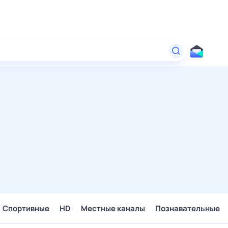
Спортивные
HD
Местные каналы
Познавательные