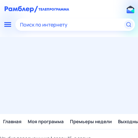
Поиск по интернету
Главная
Моя программа
Премьеры недели
Выходн