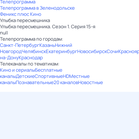
Телепрограмма
Телепрограмма в Зеленодольске
Феникс плюс Кино
Улыбка пересмешника
Улыбка пересмешника. Сезон 1. Серия 15-я
null
Телепрограмма по городам:
Санкт-Петербург
Казань
Нижний
Новгород
Челябинск
Екатеринбург
Новосибирск
Сочи
Красноя
на-Дону
Краснодар
Телеканалы по тематикам:
Кино и сериалы
Бесплатные
каналы
Детские
Спортивные
HD
Местные
каналы
Познавательные
20 каналов
Новостные