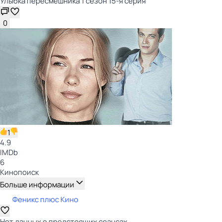
Улыбка пересмешника 1 сезон 15-я серия
0
1
4.9
IMDb
6
Кинопоиск
Больше информации
Феникс плюс Кино
Нет данных о предстоящих сеансах