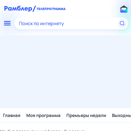
Поиск по интернету
Главная
Моя программа
Премьеры недели
Выходн