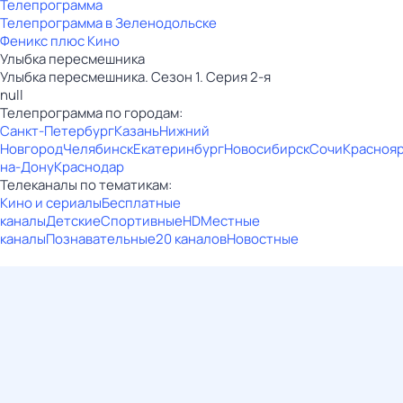
Телепрограмма
Телепрограмма в Зеленодольске
Феникс плюс Кино
Улыбка пересмешника
Улыбка пересмешника. Сезон 1. Серия 2-я
null
Телепрограмма по городам:
Санкт-Петербург
Казань
Нижний
Новгород
Челябинск
Екатеринбург
Новосибирск
Сочи
Красноя
на-Дону
Краснодар
Телеканалы по тематикам:
Кино и сериалы
Бесплатные
каналы
Детские
Спортивные
HD
Местные
каналы
Познавательные
20 каналов
Новостные