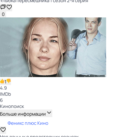
Улыбка пересмешника 1 сезон 2-я серия
0
1
4.9
IMDb
6
Кинопоиск
Больше информации
Феникс плюс Кино
Нет данных о предстоящих сеансах