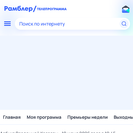
Поиск по интернету
Главная
Моя программа
Премьеры недели
Выходн