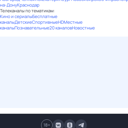
на-Дону
Краснодар
Телеканалы по тематикам:
Кино и сериалы
Бесплатные
каналы
Детские
Спортивные
HD
Местные
каналы
Познавательные
20 каналов
Новостные
18
+