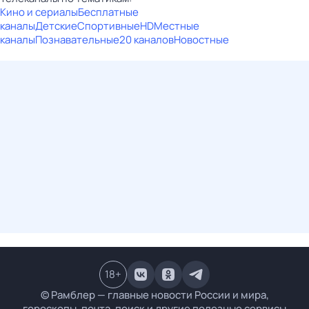
Кино и сериалы
Бесплатные
каналы
Детские
Спортивные
HD
Местные
каналы
Познавательные
20 каналов
Новостные
18
+
© Рамблер — главные новости России и мира,
гороскопы, почта, поиск и другие полезные сервисы