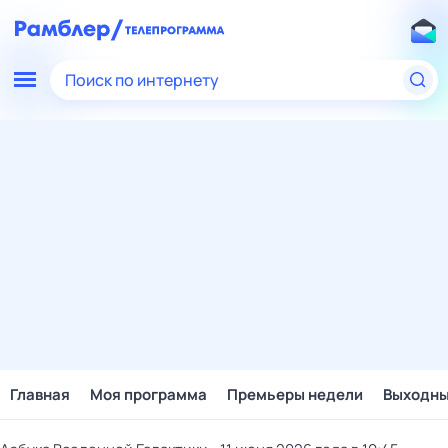
Поиск по интернету
Главная
Моя программа
Премьеры недели
Выходн