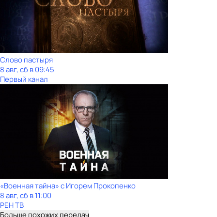
Слово пастыря
8 авг, сб в 09:45
Первый канал
«Военная тайна» с Игорем Прокопенко
8 авг, сб в 11:00
РЕН ТВ
Больше похожих передач