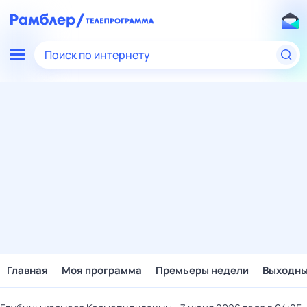
Поиск по интернету
Главная
Моя программа
Премьеры недели
Выходн