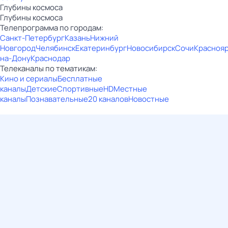
Глубины космоса
Глубины космоса
Телепрограмма по городам:
Санкт-Петербург
Казань
Нижний
Новгород
Челябинск
Екатеринбург
Новосибирск
Сочи
Красноя
на-Дону
Краснодар
Телеканалы по тематикам:
Кино и сериалы
Бесплатные
каналы
Детские
Спортивные
HD
Местные
каналы
Познавательные
20 каналов
Новостные