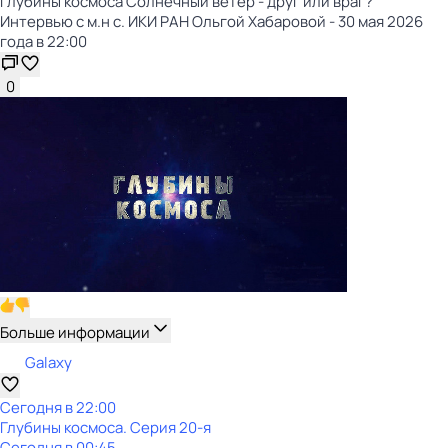
Глубины космоса Солнечный ветер - друг или враг?
Интервью с м.н с. ИКИ РАН Ольгой Хабаровой - 30 мая 2026
года в 22:00
0
Больше информации
Galaxy
Сегодня в 22:00
Глубины космоса
. Серия 20-я
Сегодня в 00:45