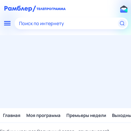
Поиск по интернету
Главная
Моя программа
Премьеры недели
Выходн