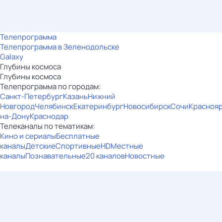
Телепрограмма
Телепрограмма в Зеленодольске
Galaxy
Глубины космоса
Глубины космоса
Телепрограмма по городам:
Санкт-Петербург
Казань
Нижний
Новгород
Челябинск
Екатеринбург
Новосибирск
Сочи
Красноя
на-Дону
Краснодар
Телеканалы по тематикам:
Кино и сериалы
Бесплатные
каналы
Детские
Спортивные
HD
Местные
каналы
Познавательные
20 каналов
Новостные