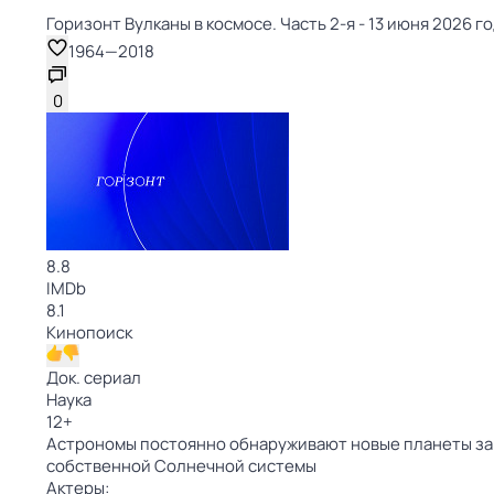
Горизонт Вулканы в космосе. Часть 2-я - 13 июня 2026 го
1964
—
2018
0
8.8
IMDb
8.1
Кинопоиск
Док. сериал
Наука
12
+
Астрономы постоянно обнаруживают новые планеты за
собственной Солнечной системы
Актеры: