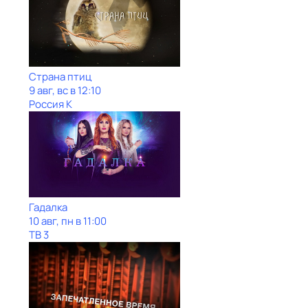
Страна птиц
9 авг, вс в 12:10
Россия К
Гадaлкa
10 авг, пн в 11:00
ТВ 3