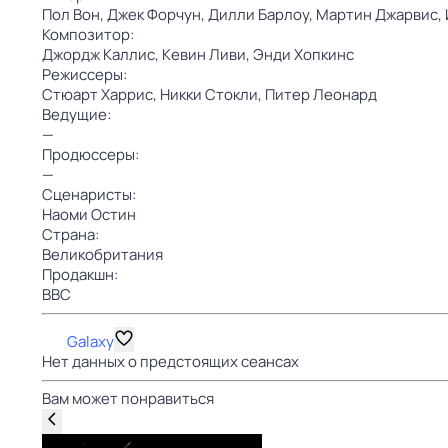
Пол Вон,
Джек Форчун,
Дилли Барлоу,
Мартин Джарвис,
Композитор:
Джордж Каллис,
Кевин Ливи,
Энди Хопкинс
Режиссеры:
Стюарт Харрис,
Никки Стокли,
Питер Леонард
Ведущие:
—
Продюссеры:
—
Сценаристы:
Наоми Остин
Страна:
Великобритания
Продакшн:
BBC
Galaxy
Нет данных о предстоящих сеансах
Вам может понравиться