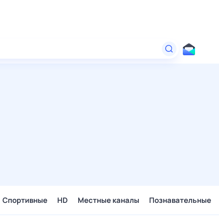
Спортивные
HD
Местные каналы
Познавательные