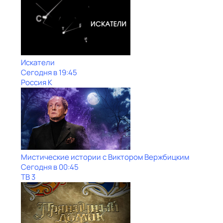
Искатели
Сегодня в 19:45
Россия К
Мистические истории с Виктoром Bержбицким
Сегодня в 00:45
ТВ 3