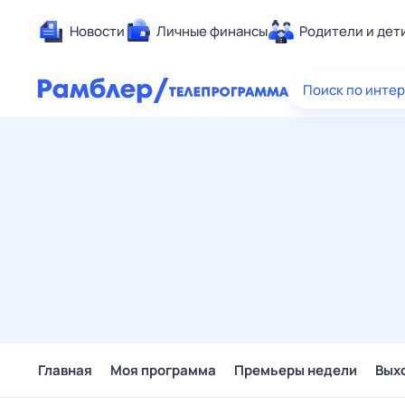
Новости
Личные финансы
Родители и дет
Здоровье
Поиск по инте
Развлечен
Дом и уют
Спорт
Карьера
Авто
Технологи
Жизненные
Сберегаем
Гороскопы
Главная
Моя программа
Премьеры недели
Вых