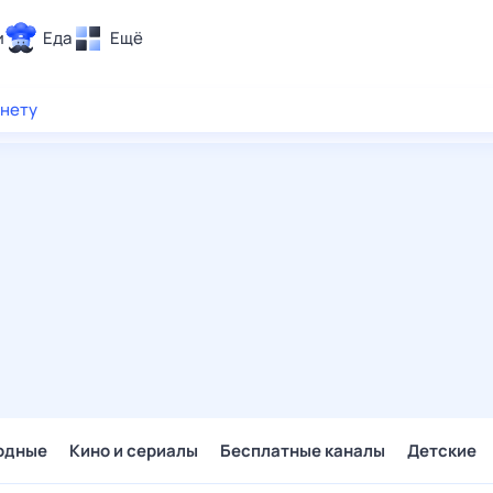
и
Еда
Ещё
Почта
рнету
ия и отдых
Поиск
Погода
ТВ-программа
и и тренды
 ситуации
 вместе
Помощь
одные
Кино и сериалы
Бесплатные каналы
Детские