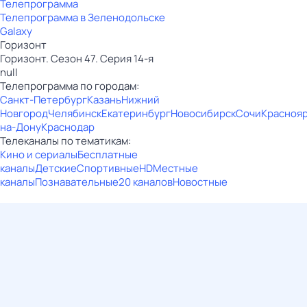
Телепрограмма
Телепрограмма в Зеленодольске
Galaxy
Горизонт
Горизонт. Сезон 47. Серия 14-я
null
Телепрограмма по городам:
Санкт-Петербург
Казань
Нижний
Новгород
Челябинск
Екатеринбург
Новосибирск
Сочи
Красноя
на-Дону
Краснодар
Телеканалы по тематикам:
Кино и сериалы
Бесплатные
каналы
Детские
Спортивные
HD
Местные
каналы
Познавательные
20 каналов
Новостные