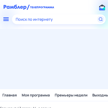
Поиск по интернету
Главная
Моя программа
Премьеры недели
Выходн