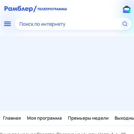
Поиск по интернету
Главная
Моя программа
Премьеры недели
Выходн