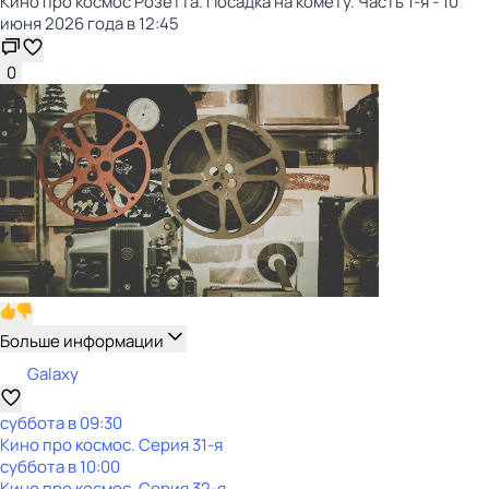
Кино про космос Розетта. Посадка на комету. Часть 1-я - 10
июня 2026 года в 12:45
0
Больше информации
Galaxy
суббота
в
09:30
Кино про космос
. Серия 31-я
суббота
в
10:00
Кино про космос
. Серия 32-я