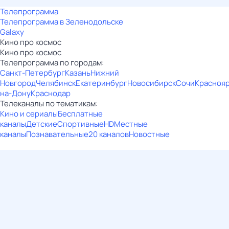
Телепрограмма
Телепрограмма в Зеленодольске
Galaxy
Кино про космос
Кино про космос
Телепрограмма по городам:
Санкт-Петербург
Казань
Нижний
Новгород
Челябинск
Екатеринбург
Новосибирск
Сочи
Красноя
на-Дону
Краснодар
Телеканалы по тематикам:
Кино и сериалы
Бесплатные
каналы
Детские
Спортивные
HD
Местные
каналы
Познавательные
20 каналов
Новостные