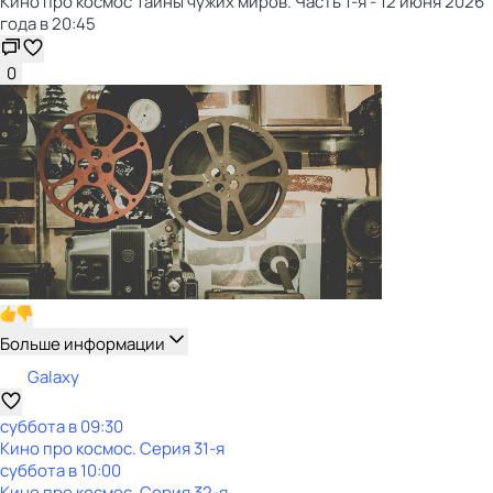
Кино про космос Тайны чужих миров. Часть 1-я - 12 июня 2026
года в 20:45
0
Больше информации
Galaxy
суббота
в
09:30
Кино про космос
. Серия 31-я
суббота
в
10:00
Кино про космос
. Серия 32-я