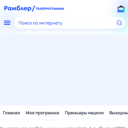
Поиск по интернету
Главная
Моя программа
Премьеры недели
Выходн