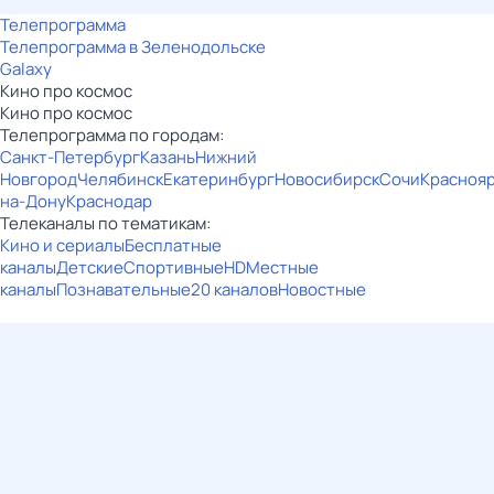
Телепрограмма
Телепрограмма в Зеленодольске
Galaxy
Кино про космос
Кино про космос
Телепрограмма по городам:
Санкт-Петербург
Казань
Нижний
Новгород
Челябинск
Екатеринбург
Новосибирск
Сочи
Красноя
на-Дону
Краснодар
Телеканалы по тематикам:
Кино и сериалы
Бесплатные
каналы
Детские
Спортивные
HD
Местные
каналы
Познавательные
20 каналов
Новостные