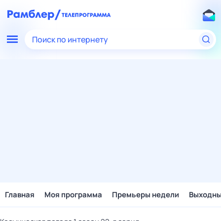
Поиск по интернету
Главная
Моя программа
Премьеры недели
Выходн