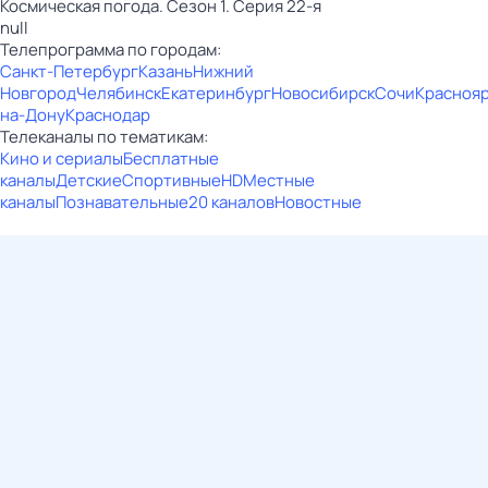
Космическая погода. Сезон 1. Серия 22-я
null
Телепрограмма по городам:
Санкт-Петербург
Казань
Нижний
Новгород
Челябинск
Екатеринбург
Новосибирск
Сочи
Красноя
на-Дону
Краснодар
Телеканалы по тематикам:
Кино и сериалы
Бесплатные
каналы
Детские
Спортивные
HD
Местные
каналы
Познавательные
20 каналов
Новостные