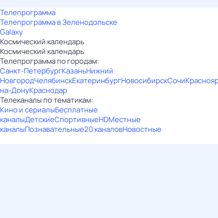
Телепрограмма
Телепрограмма в Зеленодольске
Galaxy
Космический календарь
Космический календарь
Телепрограмма по городам:
Санкт-Петербург
Казань
Нижний
Новгород
Челябинск
Екатеринбург
Новосибирск
Сочи
Красноя
на-Дону
Краснодар
Телеканалы по тематикам:
Кино и сериалы
Бесплатные
каналы
Детские
Спортивные
HD
Местные
каналы
Познавательные
20 каналов
Новостные