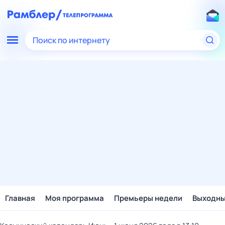
Поиск по интернету
Главная
Моя программа
Премьеры недели
Выходн