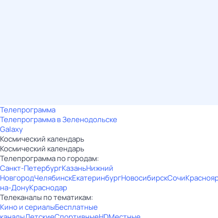
Телепрограмма
Телепрограмма в Зеленодольске
Galaxy
Космический календарь
Космический календарь
Телепрограмма по городам:
Санкт-Петербург
Казань
Нижний
Новгород
Челябинск
Екатеринбург
Новосибирск
Сочи
Красноя
на-Дону
Краснодар
Телеканалы по тематикам:
Кино и сериалы
Бесплатные
каналы
Детские
Спортивные
HD
Местные