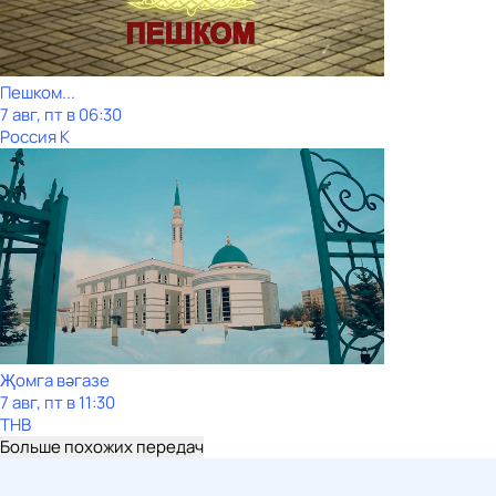
Пешком...
7 авг, пт в 06:30
Россия К
Җомга вәгазе
7 авг, пт в 11:30
ТНВ
Больше похожих передач