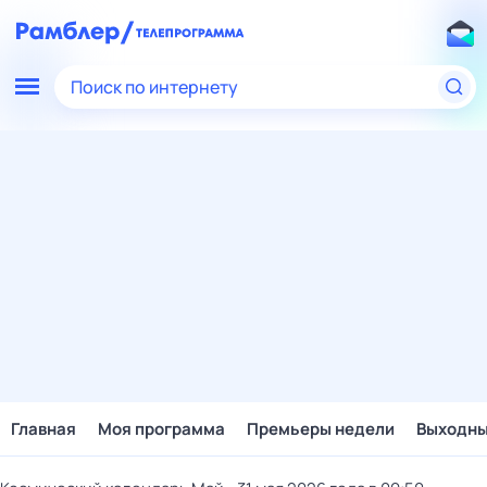
Поиск по интернету
Главная
Моя программа
Премьеры недели
Выходн