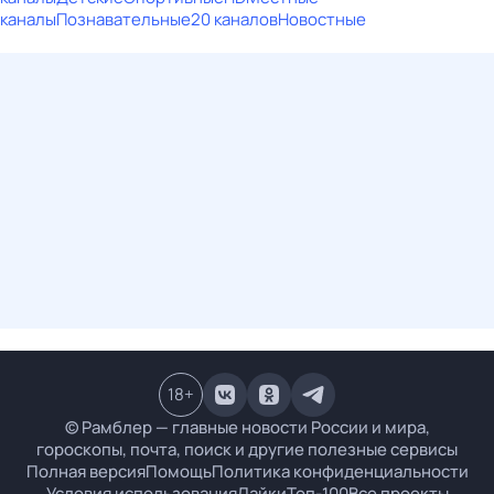
каналы
Познавательные
20 каналов
Новостные
18
+
© Рамблер — главные новости России и мира,
гороскопы, почта, поиск и другие полезные сервисы
Полная версия
Помощь
Политика конфиденциальности
Условия использования
Лайки
Топ-100
Все проекты