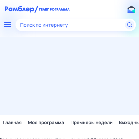
Поиск по интернету
Главная
Моя программа
Премьеры недели
Выходн