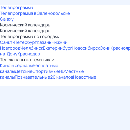
Телепрограмма
Телепрограмма в Зеленодольске
Galaxy
Космический календарь
Космический календарь
Телепрограмма по городам:
Санкт-Петербург
Казань
Нижний
Новгород
Челябинск
Екатеринбург
Новосибирск
Сочи
Красноя
на-Дону
Краснодар
Телеканалы по тематикам:
Кино и сериалы
Бесплатные
каналы
Детские
Спортивные
HD
Местные
каналы
Познавательные
20 каналов
Новостные