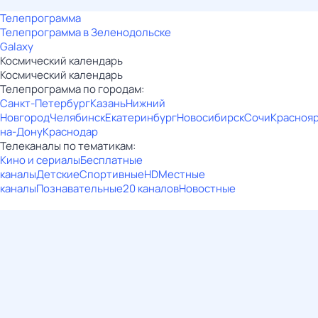
Телепрограмма
Телепрограмма в Зеленодольске
Galaxy
Космический календарь
Космический календарь
Телепрограмма по городам:
Санкт-Петербург
Казань
Нижний
Новгород
Челябинск
Екатеринбург
Новосибирск
Сочи
Красноя
на-Дону
Краснодар
Телеканалы по тематикам:
Кино и сериалы
Бесплатные
каналы
Детские
Спортивные
HD
Местные
каналы
Познавательные
20 каналов
Новостные