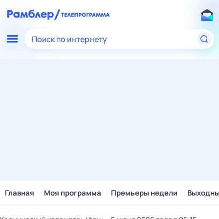
Поиск по интернету
Главная
Моя программа
Премьеры недели
Выходн