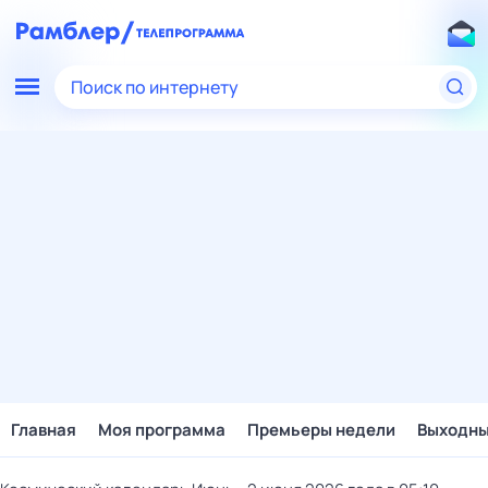
Поиск по интернету
Главная
Моя программа
Премьеры недели
Выходн