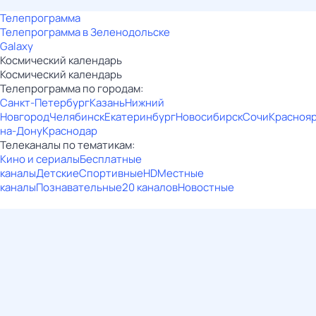
Телепрограмма
Телепрограмма в Зеленодольске
Galaxy
Космический календарь
Космический календарь
Телепрограмма по городам:
Санкт-Петербург
Казань
Нижний
Новгород
Челябинск
Екатеринбург
Новосибирск
Сочи
Красноя
на-Дону
Краснодар
Телеканалы по тематикам:
Кино и сериалы
Бесплатные
каналы
Детские
Спортивные
HD
Местные
каналы
Познавательные
20 каналов
Новостные