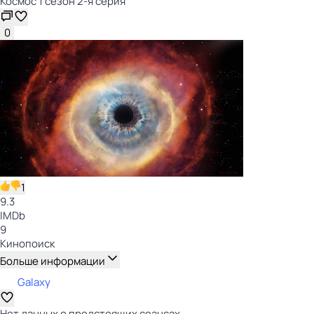
Космос 1 сезон 2-я серия
0
1
9.3
IMDb
9
Кинопоиск
Больше информации
Galaxy
Нет данных о предстоящих сеансах