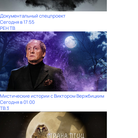
Документальный спецпроект
Сегодня в 17:55
РЕН ТВ
Мистические истории с Виктoром Bержбицким
Сегодня в 01:00
ТВ 3