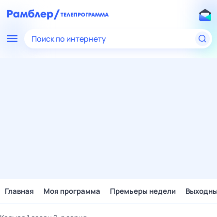
Поиск по интернету
Главная
Моя программа
Премьеры недели
Выходн