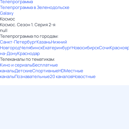
Телепрограмма
Телепрограмма в Зеленодольске
Galaxy
Космос
Космос. Сезон 1. Серия 2-я
null
Телепрограмма по городам:
Санкт-Петербург
Казань
Нижний
Новгород
Челябинск
Екатеринбург
Новосибирск
Сочи
Красноя
на-Дону
Краснодар
Телеканалы по тематикам:
Кино и сериалы
Бесплатные
каналы
Детские
Спортивные
HD
Местные
каналы
Познавательные
20 каналов
Новостные