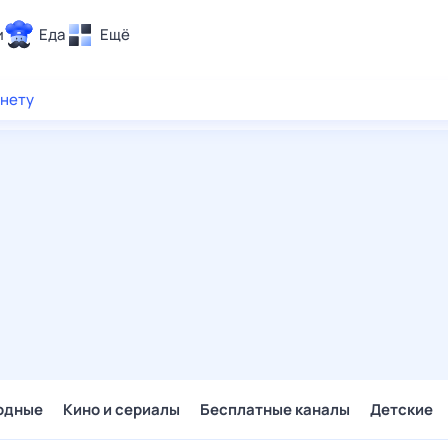
и
Еда
Ещё
Почта
рнету
ия и отдых
Поиск
Погода
ТВ-программа
и и тренды
 ситуации
 вместе
Помощь
одные
Кино и сериалы
Бесплатные каналы
Детские