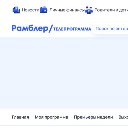
Новости
Личные финансы
Родители и дет
Здоровье
Поиск по инте
Развлечен
Дом и уют
Спорт
Карьера
Авто
Технологи
Жизненные
Сберегаем
Гороскопы
Главная
Моя программа
Премьеры недели
Вых