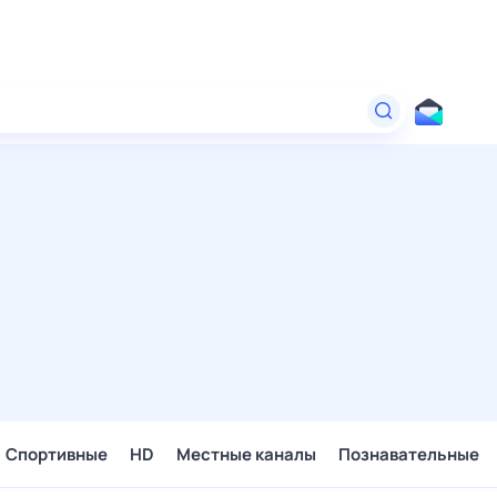
Спортивные
HD
Местные каналы
Познавательные