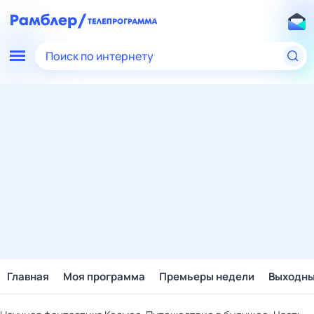
Поиск по интернету
Главная
Моя программа
Премьеры недели
Выходн