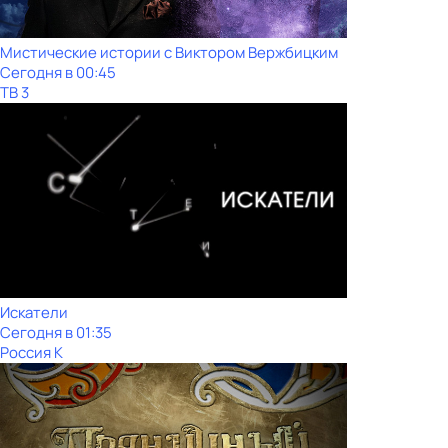
Мистические истории с Виктoром Bержбицким
Сегодня в 00:45
ТВ 3
Искатели
Сегодня в 01:35
Россия К