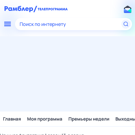
Поиск по интернету
Главная
Моя программа
Премьеры недели
Выходн