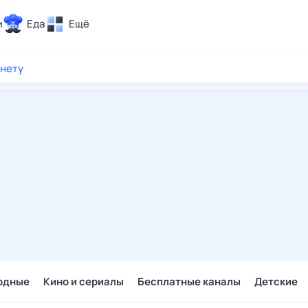
и
Еда
Ещё
Почта
рнету
ия и отдых
Поиск
Погода
ТВ-программа
и и тренды
 ситуации
 вместе
Помощь
одные
Кино и сериалы
Бесплатные каналы
Детские