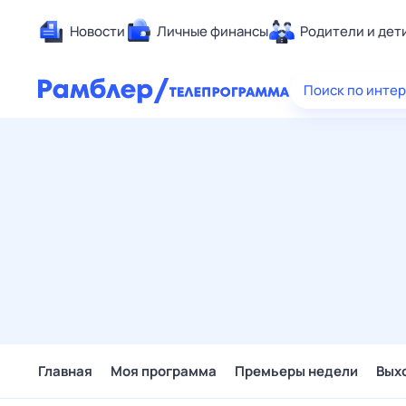
Новости
Личные финансы
Родители и дет
Здоровье
Поиск по инте
Развлечен
Дом и уют
Спорт
Карьера
Авто
Технологи
Жизненные
Сберегаем
Гороскопы
Главная
Моя программа
Премьеры недели
Вых