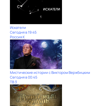
Искатели
Сегодня в 19:45
Россия К
Мистические истории с Виктoром Bержбицким
Сегодня в 00:45
ТВ 3