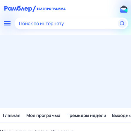
Поиск по интернету
Главная
Моя программа
Премьеры недели
Выходн