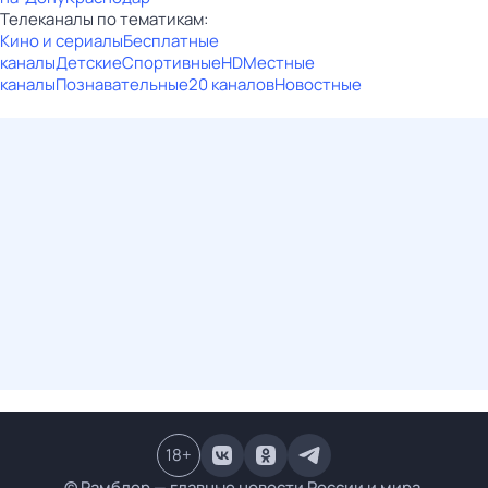
Телеканалы по тематикам:
Кино и сериалы
Бесплатные
каналы
Детские
Спортивные
HD
Местные
каналы
Познавательные
20 каналов
Новостные
18
+
© Рамблер — главные новости России и мира,