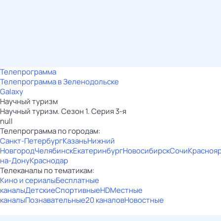
Телепрограмма
Телепрограмма в Зеленодольске
Galaxy
Научный туризм
Научный туризм. Сезон 1. Серия 3-я
null
Телепрограмма по городам:
Санкт-Петербург
Казань
Нижний
Новгород
Челябинск
Екатеринбург
Новосибирск
Сочи
Красноя
на-Дону
Краснодар
Телеканалы по тематикам:
Кино и сериалы
Бесплатные
каналы
Детские
Спортивные
HD
Местные
каналы
Познавательные
20 каналов
Новостные