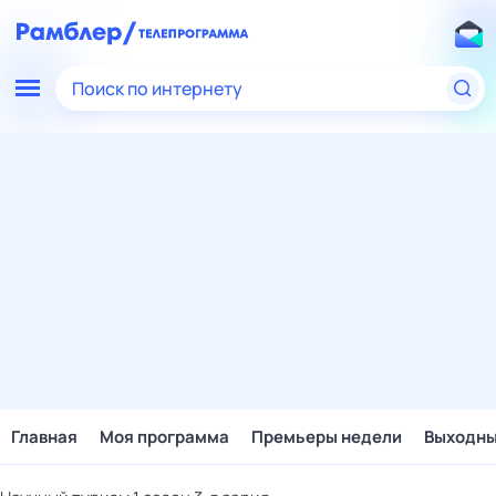
Поиск по интернету
Главная
Моя программа
Премьеры недели
Выходн