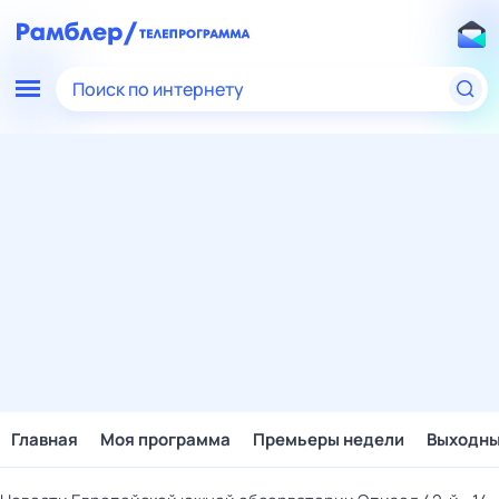
Поиск по интернету
Главная
Моя программа
Премьеры недели
Выходн