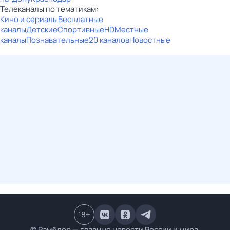
Телеканалы по тематикам:
Кино и сериалы
Бесплатные
каналы
Детские
Спортивные
HD
Местные
каналы
Познавательные
20 каналов
Новостные
18
+
© Рамблер — главные новости России и мира,