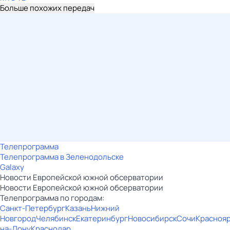
Больше похожих передач
Телепрограмма
Телепрограмма в Зеленодольске
Galaxy
Новости Европейской южной обсерватории
Новости Европейской южной обсерватории
Телепрограмма по городам:
Санкт-Петербург
Казань
Нижний
Новгород
Челябинск
Екатеринбург
Новосибирск
Сочи
Красноя
на-Дону
Краснодар