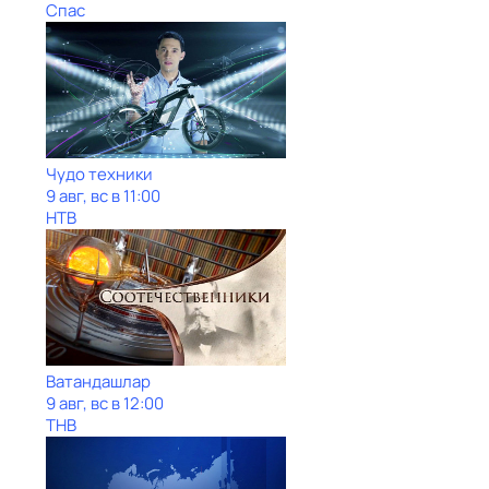
Спас
Чудо техники
9 авг, вс в 11:00
НТВ
Ватандашлар
9 авг, вс в 12:00
ТНВ