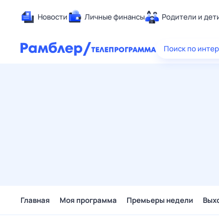
Новости
Личные финансы
Родители и дет
Здоровье
Поиск по инте
Развлечен
Дом и уют
Спорт
Карьера
Авто
Технологи
Жизненные
Сберегаем
Гороскопы
Главная
Моя программа
Премьеры недели
Вых