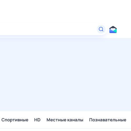
Спортивные
HD
Местные каналы
Познавательные