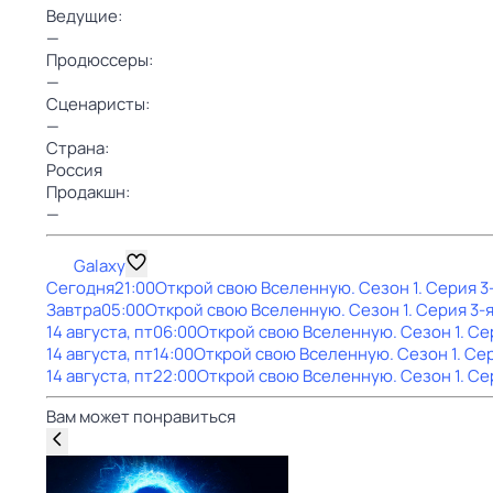
Ведущие:
—
Продюссеры:
—
Сценаристы:
—
Страна:
Россия
Продакшн:
—
Galaxy
Сегодня
21:00
Открой свою Вселенную
. Сезон 1
. Серия 3
Завтра
05:00
Открой свою Вселенную
. Сезон 1
. Серия 3-
14 августа, пт
06:00
Открой свою Вселенную
. Сезон 1
. Се
14 августа, пт
14:00
Открой свою Вселенную
. Сезон 1
. Се
14 августа, пт
22:00
Открой свою Вселенную
. Сезон 1
. Се
Вам может понравиться