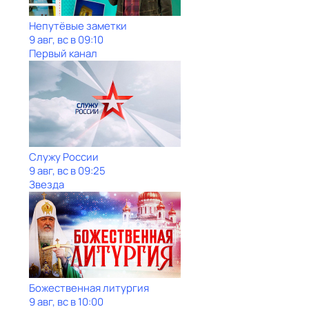
Непутёвые заметки
9 авг, вс в 09:10
Первый канал
Служу Рoсcии
9 авг, вс в 09:25
Звезда
Божественная литургия
9 авг, вс в 10:00