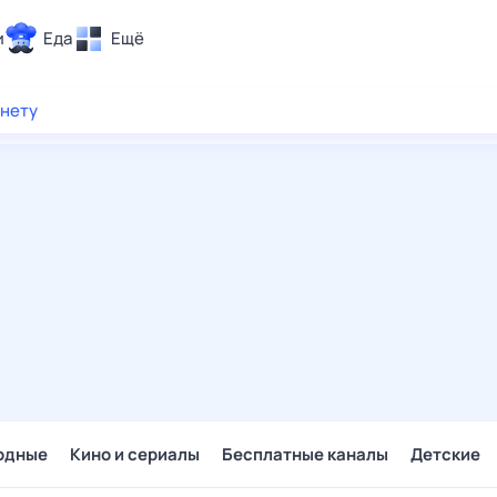
и
Еда
Ещё
Почта
рнету
ия и отдых
Поиск
Погода
ТВ-программа
и и тренды
 ситуации
 вместе
Помощь
одные
Кино и сериалы
Бесплатные каналы
Детские