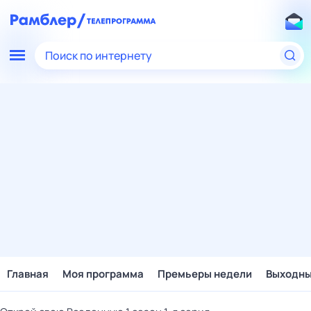
Поиск по интернету
Главная
Моя программа
Премьеры недели
Выходн