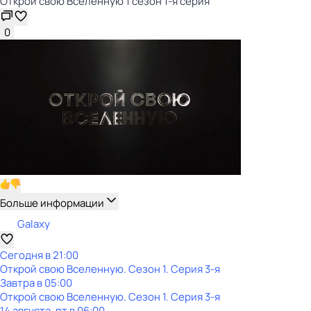
Открой свою Вселенную 1 сезон 1-я серия
0
Больше информации
Galaxy
Сегодня в 21:00
Открой свою Вселенную
. Сезон 1
. Серия 3-я
Завтра в 05:00
Открой свою Вселенную
. Сезон 1
. Серия 3-я
14 августа, пт в 06:00