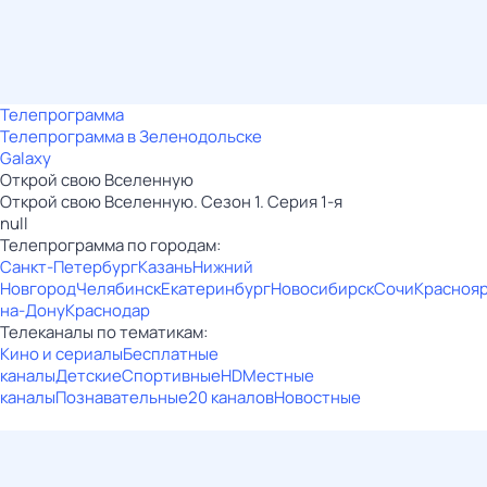
Телепрограмма
Телепрограмма в Зеленодольске
Galaxy
Открой свою Вселенную
Открой свою Вселенную. Сезон 1. Серия 1-я
null
Телепрограмма по городам:
Санкт-Петербург
Казань
Нижний
Новгород
Челябинск
Екатеринбург
Новосибирск
Сочи
Красноя
на-Дону
Краснодар
Телеканалы по тематикам:
Кино и сериалы
Бесплатные
каналы
Детские
Спортивные
HD
Местные
каналы
Познавательные
20 каналов
Новостные