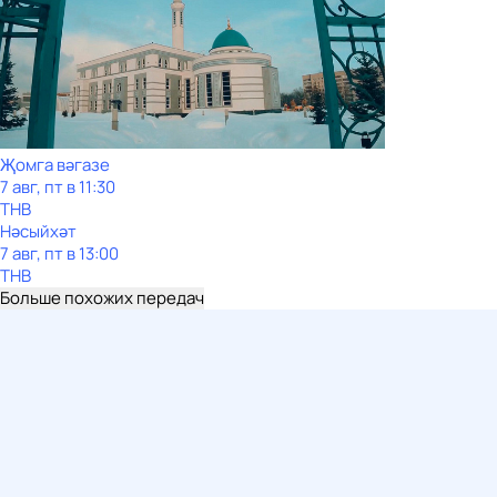
Җомга вәгазе
7 авг, пт в 11:30
ТНВ
Нәсыйхәт
7 авг, пт в 13:00
ТНВ
Больше похожих передач