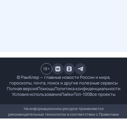
18
+
© Рамблер — главные новости России и мира,
гороскопы, почта, поиск и другие полезные сервисы
Полная версия
Помощь
Политика конфиденциальности
Условия использования
Лайки
Топ-100
Все проекты
На информационном ресурсе применяются
рекомендательные технологии в соответствии с
Правилами