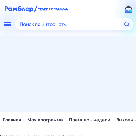
Поиск по интернету
Главная
Моя программа
Премьеры недели
Выходн