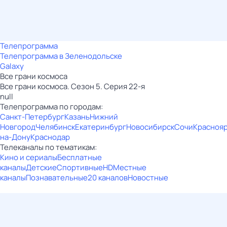
Телепрограмма
Телепрограмма в Зеленодольске
Galaxy
Все грани космоса
Все грани космоса. Сезон 5. Серия 22-я
null
Телепрограмма по городам:
Санкт-Петербург
Казань
Нижний
Новгород
Челябинск
Екатеринбург
Новосибирск
Сочи
Красноя
на-Дону
Краснодар
Телеканалы по тематикам:
Кино и сериалы
Бесплатные
каналы
Детские
Спортивные
HD
Местные
каналы
Познавательные
20 каналов
Новостные