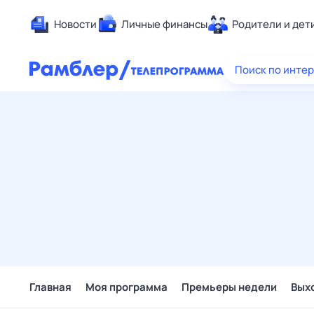
Новости
Личные финансы
Родители и дет
Здоровье
Поиск по инте
Развлечен
Дом и уют
Спорт
Карьера
Авто
Технологи
Жизненные
Сберегаем
Гороскопы
Главная
Моя программа
Премьеры недели
Вых