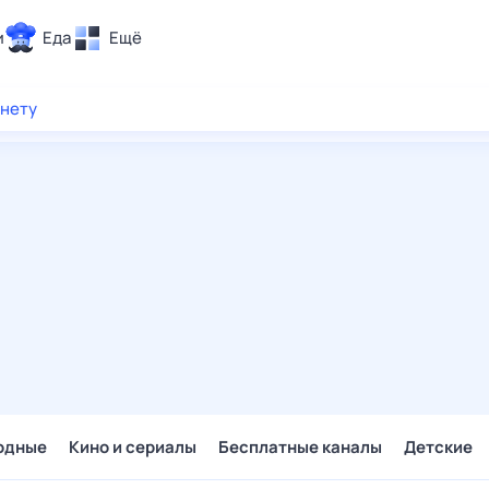
и
Еда
Ещё
Почта
рнету
ия и отдых
Поиск
Погода
ТВ-программа
и и тренды
 ситуации
 вместе
Помощь
одные
Кино и сериалы
Бесплатные каналы
Детские