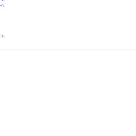
-я
-я