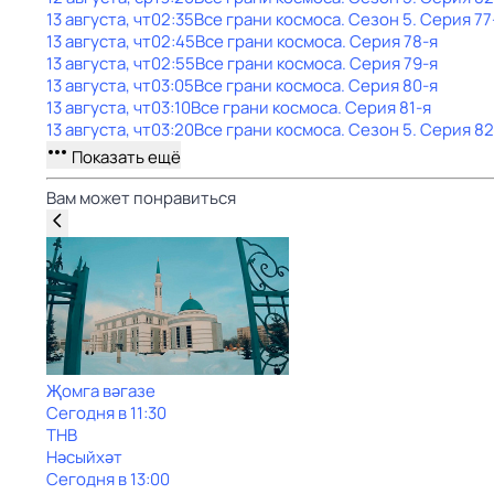
13 августа, чт
02:35
Все грани космоса
. Сезон 5
. Серия 77
13 августа, чт
02:45
Все грани космоса
. Серия 78-я
13 августа, чт
02:55
Все грани космоса
. Серия 79-я
13 августа, чт
03:05
Все грани космоса
. Серия 80-я
13 августа, чт
03:10
Все грани космоса
. Серия 81-я
13 августа, чт
03:20
Все грани космоса
. Сезон 5
. Серия 82
Показать ещё
Вам может понравиться
Җомга вәгазе
Сегодня в 11:30
ТНВ
Нәсыйхәт
Сегодня в 13:00