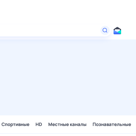
Спортивные
HD
Местные каналы
Познавательные