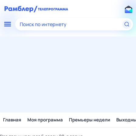
Поиск по интернету
Главная
Моя программа
Премьеры недели
Выходн