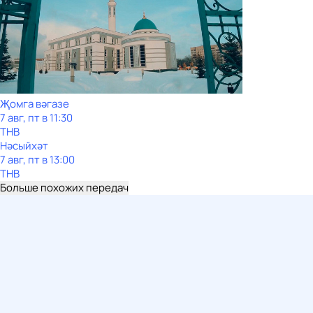
Җомга вәгазе
7 авг, пт в 11:30
ТНВ
Нәсыйхәт
7 авг, пт в 13:00
ТНВ
Больше похожих передач