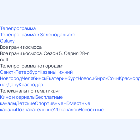
Телепрограмма
Телепрограмма в Зеленодольске
Galaxy
Все грани космоса
Все грани космоса. Сезон 5. Серия 28-я
null
Телепрограмма по городам:
Санкт-Петербург
Казань
Нижний
Новгород
Челябинск
Екатеринбург
Новосибирск
Сочи
Красноя
на-Дону
Краснодар
Телеканалы по тематикам:
Кино и сериалы
Бесплатные
каналы
Детские
Спортивные
HD
Местные
каналы
Познавательные
20 каналов
Новостные