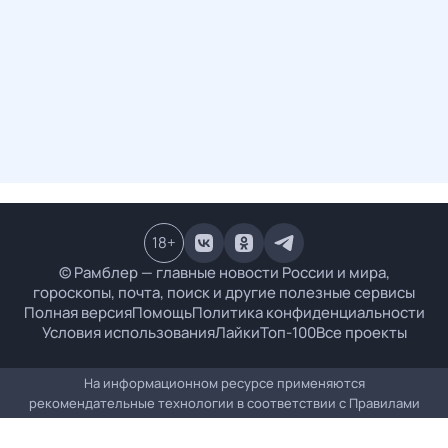
18
+
© Рамблер — главные новости России и мира,
гороскопы, почта, поиск и другие полезные сервисы
Полная версия
Помощь
Политика конфиденциальности
Условия использования
Лайки
Топ-100
Все проекты
На информационном ресурсе применяются
рекомендательные технологии в соответствии с
Правилами