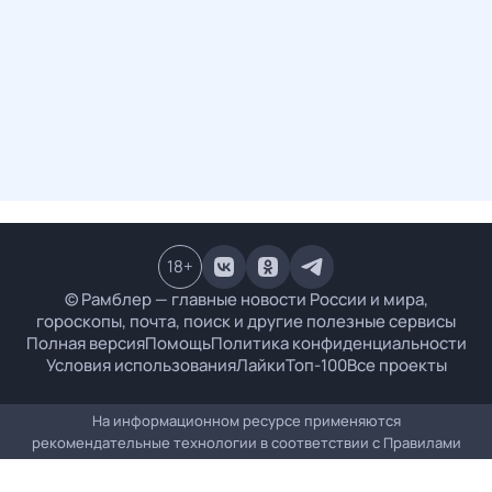
18
+
© Рамблер — главные новости России и мира,
гороскопы, почта, поиск и другие полезные сервисы
Полная версия
Помощь
Политика конфиденциальности
Условия использования
Лайки
Топ-100
Все проекты
На информационном ресурсе применяются
рекомендательные технологии в соответствии с
Правилами