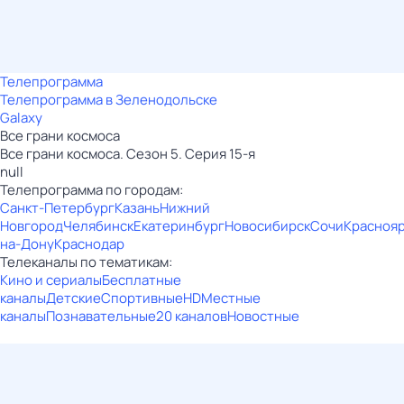
Телепрограмма
Телепрограмма в Зеленодольске
Galaxy
Все грани космоса
Все грани космоса. Сезон 5. Серия 15-я
null
Телепрограмма по городам:
Санкт-Петербург
Казань
Нижний
Новгород
Челябинск
Екатеринбург
Новосибирск
Сочи
Красноя
на-Дону
Краснодар
Телеканалы по тематикам:
Кино и сериалы
Бесплатные
каналы
Детские
Спортивные
HD
Местные
каналы
Познавательные
20 каналов
Новостные