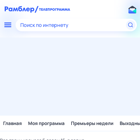
Поиск по интернету
Главная
Моя программа
Премьеры недели
Выходн