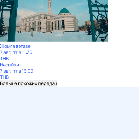
Җомга вәгазе
7 авг, пт в 11:30
ТНВ
Нәсыйхәт
7 авг, пт в 13:00
ТНВ
Больше похожих передач