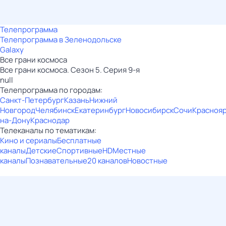
Телепрограмма
Телепрограмма в Зеленодольске
Galaxy
Все грани космоса
Все грани космоса. Сезон 5. Серия 9-я
null
Телепрограмма по городам:
Санкт-Петербург
Казань
Нижний
Новгород
Челябинск
Екатеринбург
Новосибирск
Сочи
Красноя
на-Дону
Краснодар
Телеканалы по тематикам:
Кино и сериалы
Бесплатные
каналы
Детские
Спортивные
HD
Местные
каналы
Познавательные
20 каналов
Новостные