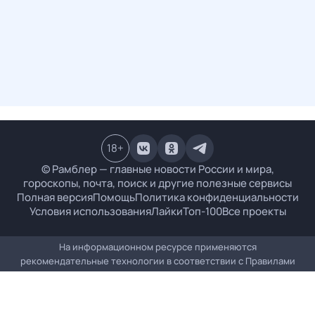
18
+
© Рамблер — главные новости России и мира,
гороскопы, почта, поиск и другие полезные сервисы
Полная версия
Помощь
Политика конфиденциальности
Условия использования
Лайки
Топ-100
Все проекты
На информационном ресурсе применяются
рекомендательные технологии в соответствии с
Правилами