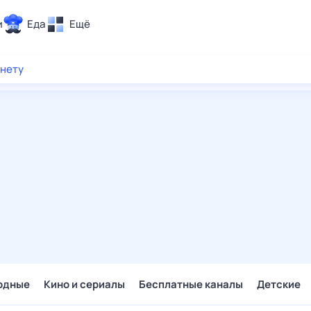
и
Еда
Ещё
Почта
рнету
ия и отдых
Поиск
Погода
ТВ-программа
и и тренды
 ситуации
 вместе
Помощь
одные
Кино и сериалы
Бесплатные каналы
Детские