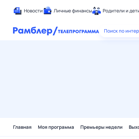
Новости
Личные финансы
Родители и дет
Здоровье
Поиск по инте
Развлечен
Дом и уют
Спорт
Карьера
Авто
Технологи
Жизненные
Сберегаем
Гороскопы
Главная
Моя программа
Премьеры недели
Вых