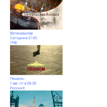
Ватандашлар
Сегодня в 21:00
ТНВ
Пешком...
7 авг, пт в 06:30
Россия К