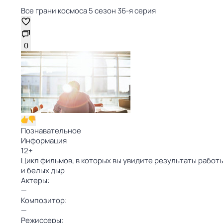
Все грани космоса 5 сезон 36-я серия
0
Познавательное
Информация
12
+
Цикл фильмов, в которых вы увидите результаты работ
и белых дыр
Актеры:
—
Композитор:
—
Режиссеры: