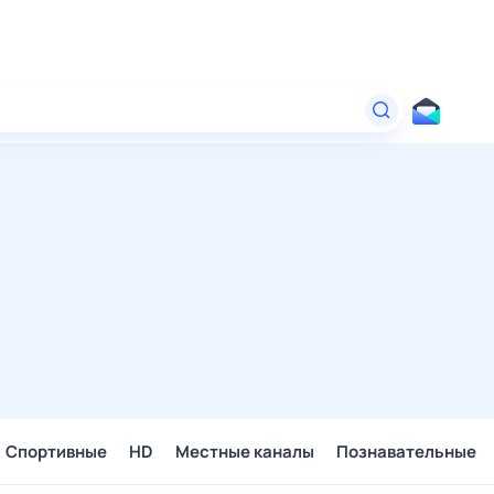
Спортивные
HD
Местные каналы
Познавательные