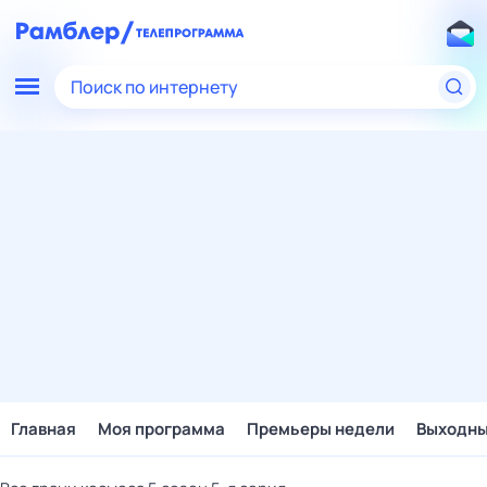
Поиск по интернету
Главная
Моя программа
Премьеры недели
Выходн