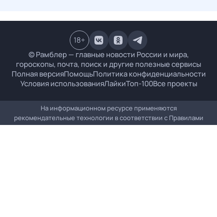
18
+
© Рамблер — главные новости России и мира,
гороскопы, почта, поиск и другие полезные сервисы
Полная версия
Помощь
Политика конфиденциальности
Условия использования
Лайки
Топ-100
Все проекты
На информационном ресурсе применяются
рекомендательные технологии в соответствии с
Правилами