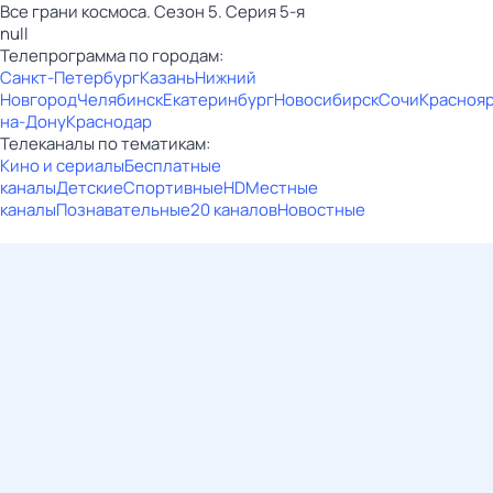
Все грани космоса. Сезон 5. Серия 5-я
null
Телепрограмма по городам:
Санкт-Петербург
Казань
Нижний
Новгород
Челябинск
Екатеринбург
Новосибирск
Сочи
Красноя
на-Дону
Краснодар
Телеканалы по тематикам:
Кино и сериалы
Бесплатные
каналы
Детские
Спортивные
HD
Местные
каналы
Познавательные
20 каналов
Новостные