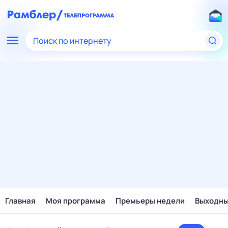
Поиск по интернету
Главная
Моя программа
Премьеры недели
Выходн