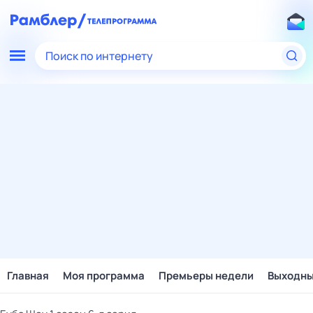
Поиск по интернету
Главная
Моя программа
Премьеры недели
Выходн