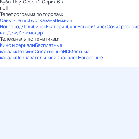
Буба Шоу. Сезон 1. Серия 6-я
null
Телепрограмма по городам:
Санкт-Петербург
Казань
Нижний
Новгород
Челябинск
Екатеринбург
Новосибирск
Сочи
Красноя
на-Дону
Краснодар
Телеканалы по тематикам:
Кино и сериалы
Бесплатные
каналы
Детские
Спортивные
HD
Местные
каналы
Познавательные
20 каналов
Новостные