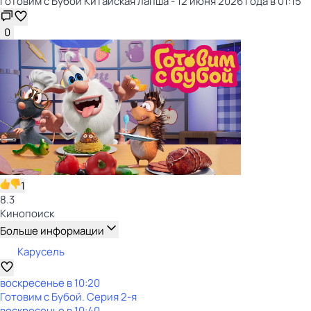
Готовим с Бубой Китайская лапша - 12 июня 2026 года в 01:15
0
1
8.3
Кинопоиск
Больше информации
Карусель
воскресенье
в
10:20
Готовим с Бубой
. Серия 2-я
воскресенье
в
10:40