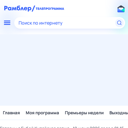
Поиск по интернету
Главная
Моя программа
Премьеры недели
Выходн