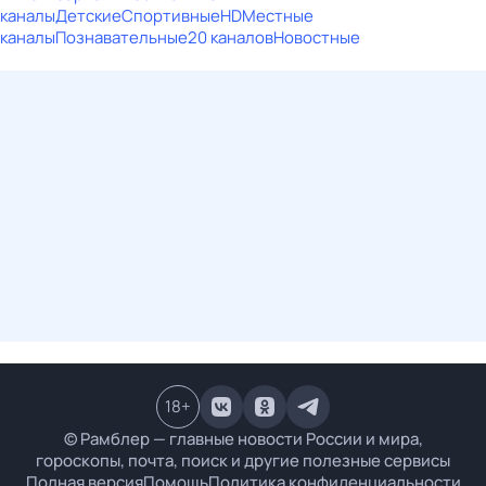
каналы
Детские
Спортивные
HD
Местные
каналы
Познавательные
20 каналов
Новостные
18
+
© Рамблер — главные новости России и мира,
гороскопы, почта, поиск и другие полезные сервисы
Полная версия
Помощь
Политика конфиденциальности