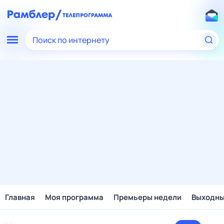
Поиск по интернету
Главная
Моя программа
Премьеры недели
Выходн