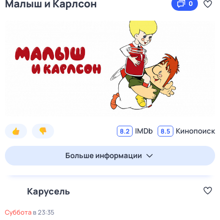
Малыш и Карлсон
0
IMDb
Кинопоиск
8.2
8.5
Больше информации
Карусель
суббота
в
23:35