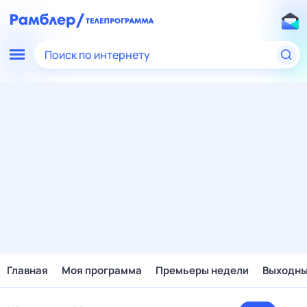
Поиск по интернету
Главная
Моя программа
Премьеры недели
Выходн