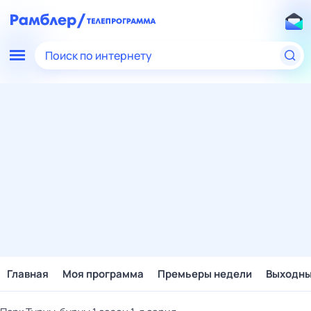
Поиск по интернету
Главная
Моя программа
Премьеры недели
Выходн