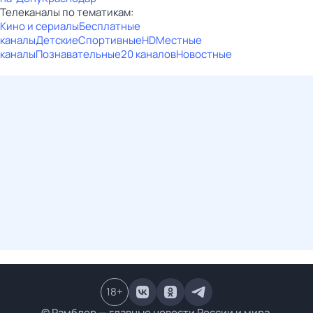
Телеканалы по тематикам:
Кино и сериалы
Бесплатные
каналы
Детские
Спортивные
HD
Местные
каналы
Познавательные
20 каналов
Новостные
18
+
© Рамблер — главные новости России и мира,