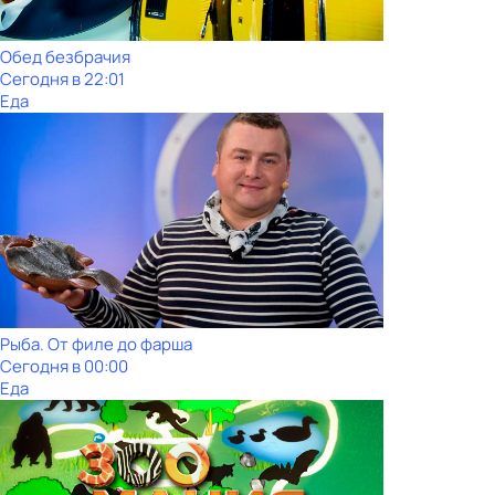
Обед безбрачия
Сегодня в 22:01
Еда
Рыба. От филе до фарша
Сегодня в 00:00
Еда