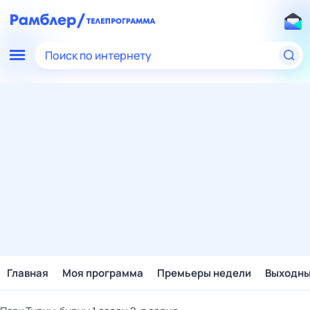
Поиск по интернету
Главная
Моя программа
Премьеры недели
Выходн