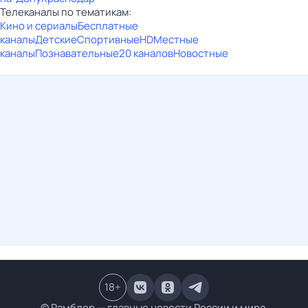
Телеканалы по тематикам:
Кино и сериалы
Бесплатные
каналы
Детские
Спортивные
HD
Местные
каналы
Познавательные
20 каналов
Новостные
18
+
© Рамблер — главные новости России и мира,