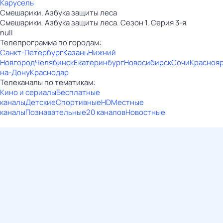
Карусель
Смешарики. Азбука защиты леса
Смешарики. Азбука защиты леса. Сезон 1. Серия 3-я
null
Телепрограмма по городам:
Санкт-Петербург
Казань
Нижний
Новгород
Челябинск
Екатеринбург
Новосибирск
Сочи
Красноя
на-Дону
Краснодар
Телеканалы по тематикам:
Кино и сериалы
Бесплатные
каналы
Детские
Спортивные
HD
Местные
каналы
Познавательные
20 каналов
Новостные