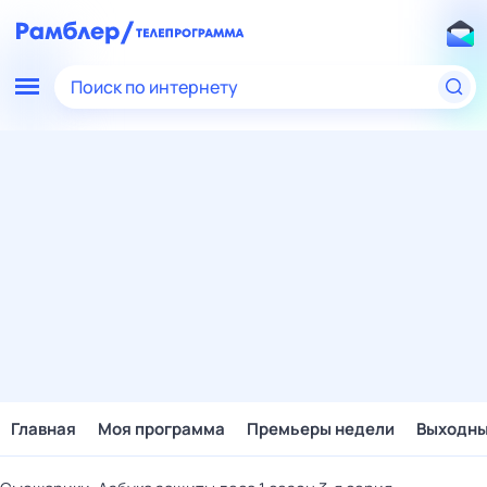
Поиск по интернету
Главная
Моя программа
Премьеры недели
Выходн