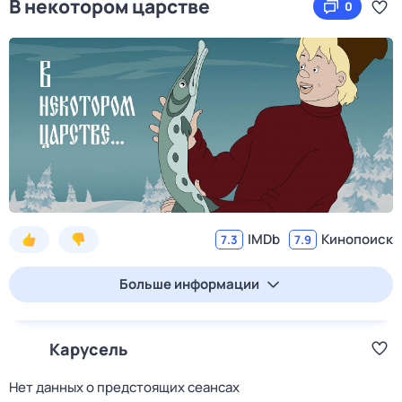
В некотором царстве
0
IMDb
Кинопоиск
7.3
7.9
Больше информации
Карусель
Нет данных о предстоящих сеансах