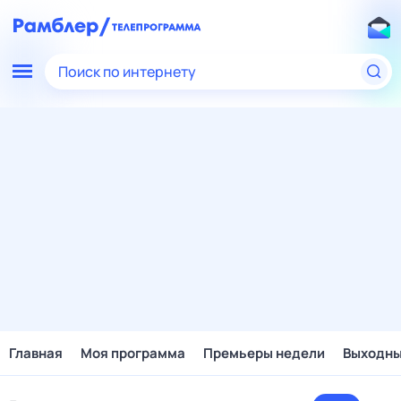
Поиск по интернету
Главная
Моя программа
Премьеры недели
Выходн