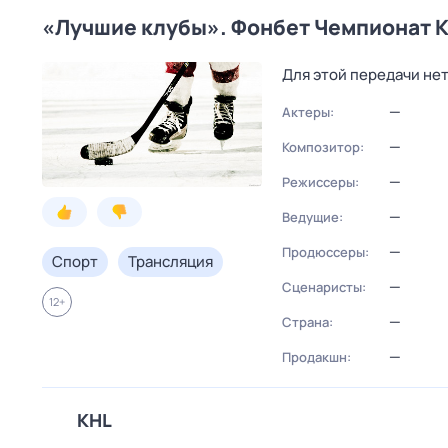
«Лучшие клубы». Фонбет Чемпионат К
Для этой передачи не
—
Актеры:
—
Композитор:
—
Режиссеры:
—
Ведущие:
—
Продюссеры:
Спорт
Трансляция
—
Сценаристы:
12
+
—
Страна:
—
Продакшн:
KHL