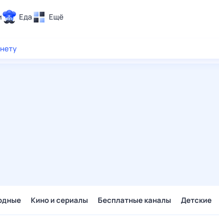
и
Еда
Ещё
Почта
рнету
ия и отдых
Поиск
Погода
ТВ-программа
и и тренды
 ситуации
 вместе
Помощь
одные
Кино и сериалы
Бесплатные каналы
Детские