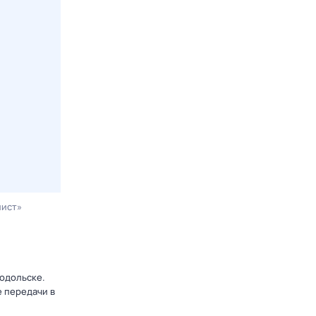
лист»
нодольске.
 передачи в