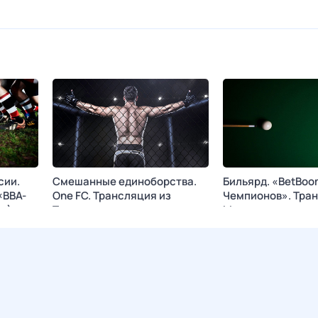
сии.
Смешанные единоборства.
Бильярд. «BetBoo
«ВВА-
One FC. Трансляция из
Чемпионов». Тран
о)
Таиланда
Москвы
Страна
9 авг, вс в 06:00
МАТЧ!
9 авг, вс в 06:00
М