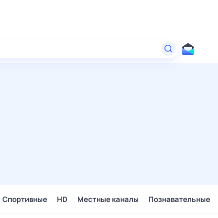
Спортивные
HD
Местные каналы
Познавательные