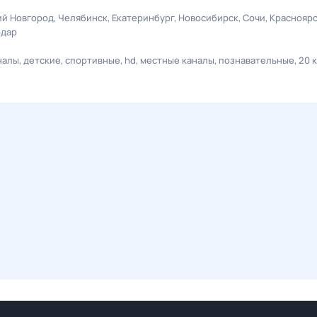
й Новгород
Челябинск
Екатеринбург
Новосибирск
Сочи
Краснояр
одар
налы
детские
спортивные
hd
местные каналы
познавательные
20 