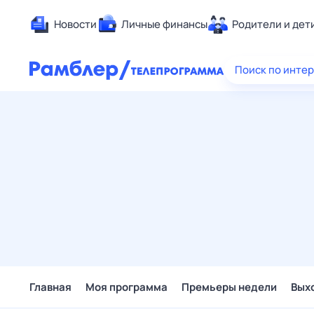
Новости
Личные финансы
Родители и дет
Здоровье
Поиск по инте
Развлечен
Дом и уют
Спорт
Карьера
Авто
Технологи
Жизненные
Сберегаем
Гороскопы
Главная
Моя программа
Премьеры недели
Вых