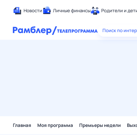
Новости
Личные финансы
Родители и дет
Здоровье
Поиск по инте
Развлечен
Дом и уют
Спорт
Карьера
Авто
Технологи
Жизненные
Сберегаем
Гороскопы
Главная
Моя программа
Премьеры недели
Вых