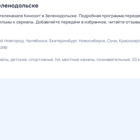
Зеленодольске
 телеканале Кинохит в Зеленодольске. Подробная программа передач
льмы и сериалы. Добавляйте передачи в избранное, читайте отзыв
й Новгород
Челябинск
Екатеринбург
Новосибирск
Сочи
Краснояр
одар
налы
детские
спортивные
hd
местные каналы
познавательные
20 