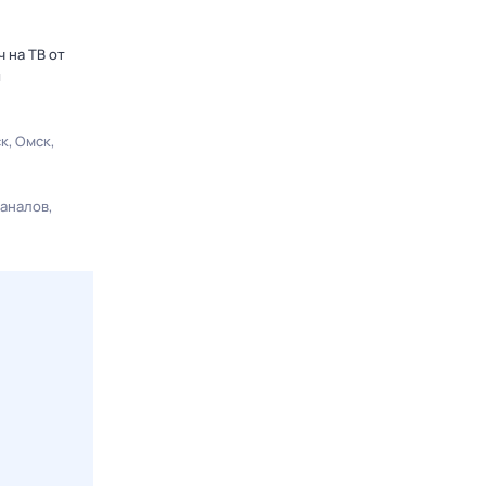
 на ТВ от
ы
ск
Омск
каналов