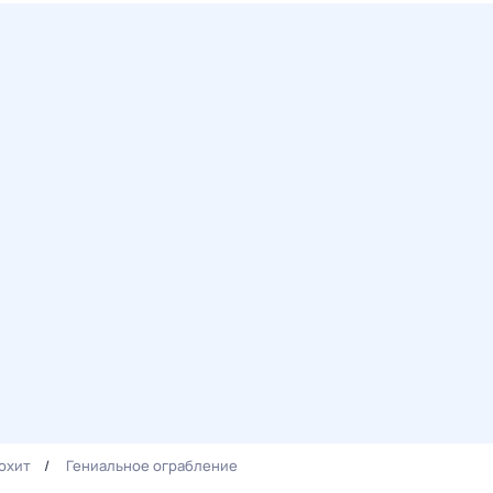
охит
Гениальное ограбление