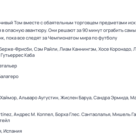
ивый Том вместе с обаятельным торговцем предметами иск
 в опасную авантюру. Они решают за 90 минут ограбить сам
к, пока все следят за Чемпионатом мира по футболу
 Берже-Фрисби,
Сэм Райли,
Лиам Каннингэм,
Хосе Коронадо,
Л
Гутьеррес Каба
атальер
Балагеро
 Хаймор,
Альваро Аугустин,
Жислен Баруа,
Сандра Эрмида,
Ma
rtínez,
Андрес М. Коппел,
Борха Глес. Сантаолалья,
Мишель Га
тейл
я,
Испания