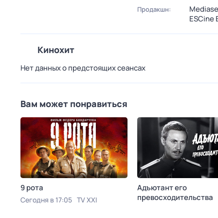
Mediase
Продакшн:
ESCine 
Кинохит
Нет данных о предстоящих сеансах
Вам может понравиться
9 рота
Адъютант его
превосходительства
Сегодня в 17:05
TV XXI
Сегодня в 17:05
Довери