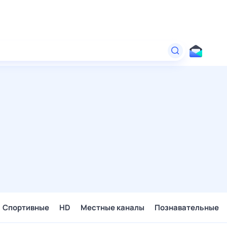
Спортивные
HD
Местные каналы
Познавательные