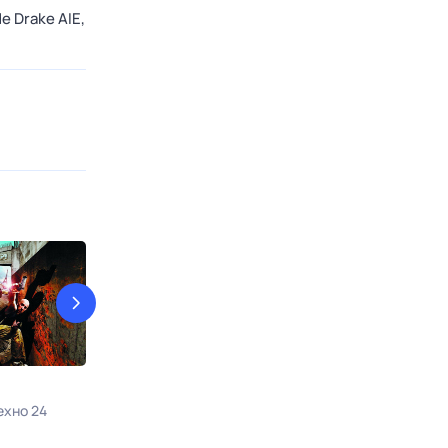
de Drake AIE,
22 пули: Бессмертный
11-11-11
ехно 24
10 авг, пн в 23:00
КИНОТВ
11 авг, вт в 06: