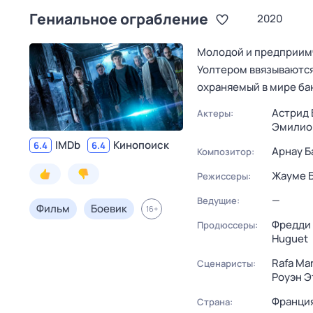
Гениальное ограбление
2020
Молодой и предприимч
Уолтером ввязываются
охраняемый в мире бан
Астрид
Актеры:
Эмилио 
IMDb
Кинопоиск
6.4
6.4
Арнау Б
Композитор:
Жауме 
Режиссеры:
—
Ведущие:
Фильм
Боевик
16
+
Фредди
Продюссеры:
Huguet
Rafa Ma
Сценаристы:
Роуэн Э
Франци
Страна: