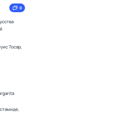
0
усства
ый
уис Тосар,
rgarita
стамиде,