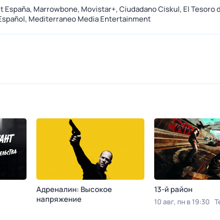
t España,
Marrowbone,
Movistar+,
Ciudadano Ciskul,
El Tesoro 
Español,
Mediterraneo Media Entertainment
Адреналин: Высокое
13-й район
напряжение
10 авг, пн в 19:30
Т
е
Сегодня в 02:25
КИНОТВ