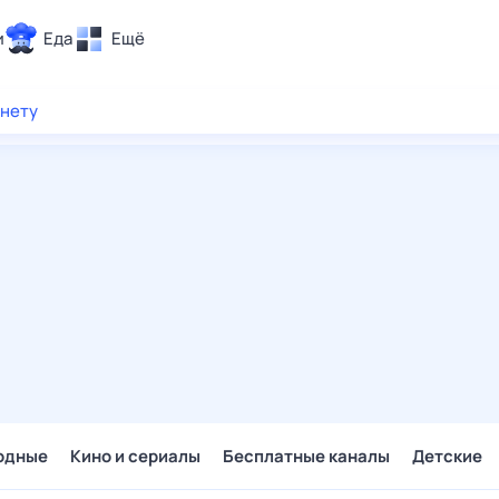
и
Еда
Ещё
Почта
рнету
ия и отдых
Поиск
Погода
ТВ-программа
и и тренды
 ситуации
 вместе
Помощь
одные
Кино и сериалы
Бесплатные каналы
Детские