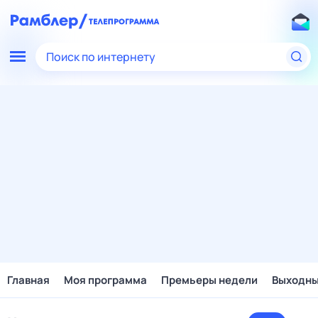
Поиск по интернету
Главная
Моя программа
Премьеры недели
Выходн