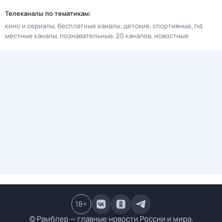
Телеканалы по тематикам:
кино и сериалы
бесплатные каналы
детские
спортивные
hd
местные каналы
познавательные
20 каналов
новостные
18
+
© Рамблер — главные новости России и мира,