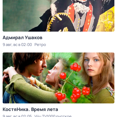
Адмирал Ушаков
9 авг, вс в 02:00
Ретро
КостяНика. Время лета
9 авг, вс в 02:05
Viju TV1000 русское