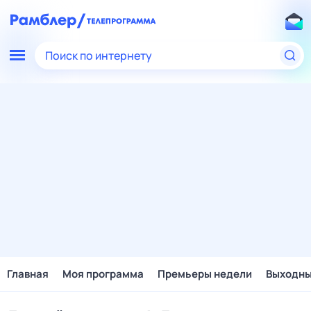
Поиск по интернету
Главная
Моя программа
Премьеры недели
Выходн