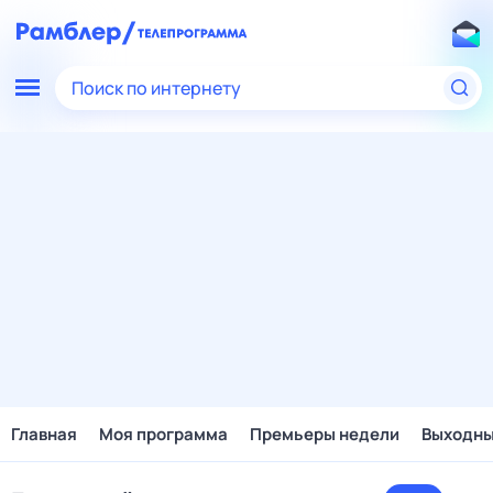
Поиск по интернету
Главная
Моя программа
Премьеры недели
Выходн